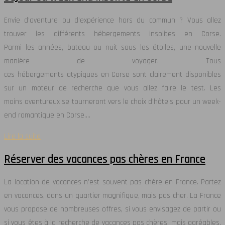
Envie d’aventure ou d’expérience hors du commun ? Vous allez
trouver les différents hébergements insolites en Corse.
Parmi les années, bateau ou nuit sous les étoiles, une nouvelle
manière de voyager. Tous
ces hébergements atypiques en Corse sont clairement disponibles
sur un moteur de recherche que vous allez faire le test. Les
moins aventureux se tourneront vers le choix d’hôtels pour un week-
end romantique en Corse….
Lire la suite
Réserver des vacances pas chères en France
La location de vacances n’est souvent pas chère en France. Partez
en vacances, dans un quartier magnifique, mais pas cher. La France
vous propose de nombreuses offres, si vous envisagez de partir ou
si vous êtes à la recherche de vacances pas chères, mais agréables.