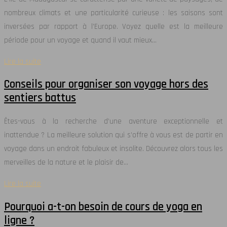
nombreux climats et une particularité curieuse : les saisons sont
inversées par rapport à l’Europe. Voyez quelle est la meilleure
période pour un voyage et quand il vaut mieux…
Lire la suite
Conseils pour organiser son voyage hors des
sentiers battus
Êtes-vous à la recherche d’une aventure exceptionnelle et
inattendue ? La meilleure solution qui s’offre à vous est de partir en
voyage dans un endroit fabuleux et insolite. Découvrez alors tous les
merveilles de la nature et le plaisir de…
Lire la suite
Pourquoi a-t-on besoin de cours de yoga en
ligne ?