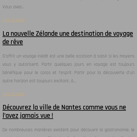
Vous avez…
Lire la suite
La nouvelle Zélande une destination de voyage
de rêve
S’offrir un voyage inédit est une belle occasion à saisir si les moyens
vous y autorisent. Partir quelques jours en voyage est toujours
bénéfique pour le corps et l’esprit. Partir pour la découverte d’un
autre horizon est toujours excitant, à…
Lire la suite
Découvrez la ville de Nantes comme vous ne
l’avez jamais vue !
De nombreuses manières existent pour découvrir la gastronomie, le