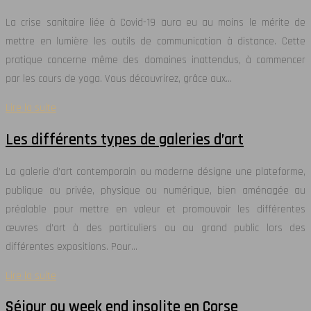
La crise sanitaire liée à Covid-19 aura eu au moins le mérite de
mettre en lumière les outils de communication à distance. Cette
pratique concerne même des domaines inattendus, à commencer
par les cours de yoga. Vous découvrirez, grâce aux…
Lire la suite
Les différents types de galeries d’art
La galerie d’art contemporain ou moderne désigne une plateforme,
publique ou privée, physique ou numérique, bien aménagée au
préalable pour mettre en valeur et promouvoir les différentes
œuvres d’art à des particuliers ou au grand public lors des
différentes expositions. Pour…
Lire la suite
Séjour ou week end insolite en Corse