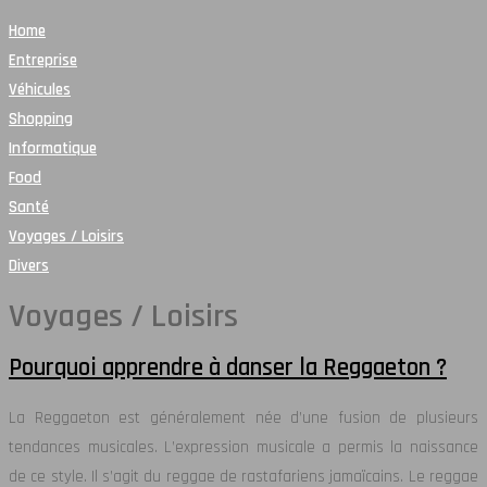
Home
Entreprise
Véhicules
Shopping
Informatique
Food
Santé
Voyages / Loisirs
Divers
Voyages / Loisirs
Pourquoi apprendre à danser la Reggaeton ?
La Reggaeton est généralement née d’une fusion de plusieurs
tendances musicales. L’expression musicale a permis la naissance
de ce style. Il s’agit du reggae de rastafariens jamaïcains. Le reggae