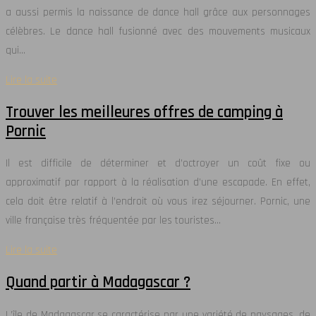
a aussi permis la naissance de dance hall grâce aux personnages
célèbres. Le dance hall fusionné avec des mouvements musicaux
qui…
Lire la suite
Trouver les meilleures offres de camping à
Pornic
Il est difficile de déterminer et d’octroyer un coût fixe ou
approximatif par rapport à la réalisation d’une escapade. En effet,
cela doit être relatif à l’endroit où vous irez séjourner. Pornic, une
ville française très fréquentée par les touristes…
Lire la suite
Quand partir à Madagascar ?
L’île de Madagascar se caractérise par une variété de paysages, de