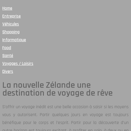
Home
Entreprise
Véhicules
Shopping
Informatique
Food
Santé
Voyages / Loisirs
Divers
La nouvelle Zélande une
destination de voyage de rêve
S’offrir un voyage inédit est une belle occasion à saisir si les moyens
vous y autorisent. Partir quelques jours en voyage est toujours
bénéfique pour le corps et l’esprit. Partir pour la découverte d’un
autre horizon est toujours excitant, à profiter en solo, à deux ou en