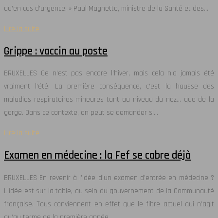
qu’en cas d’urgence. » Paul Magnette, ministre de la Santé et des…
Lire la suite
Grippe : vaccin au poste
BRUXELLES Ce n’est pas encore l’hiver, mais cela n’a jamais été
vraiment l’été. La première conséquence, c’est la hausse des
maladies respiratoires mineures tant au niveau du nez… que de la
gorge. Dans ce contexte, on peut se demander si…
Lire la suite
Examen en médecine : la Fef se cabre déjà
BRUXELLES En revenir à l’idée d’un examen d’entrée en médecine ?
L’idée est sur la table, au sein du gouvernement de la Communauté
française. Tous conviennent en effet que le filtre actuel qui n’agit
qu’au terme de la première année…