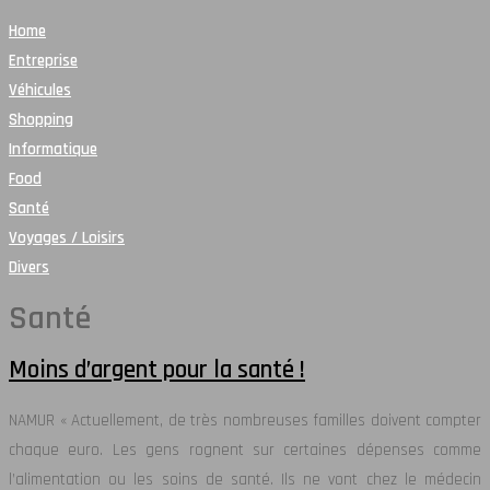
Home
Entreprise
Véhicules
Shopping
Informatique
Food
Santé
Voyages / Loisirs
Divers
Santé
Moins d’argent pour la santé !
NAMUR « Actuellement, de très nombreuses familles doivent compter
chaque euro. Les gens rognent sur certaines dépenses comme
l’alimentation ou les soins de santé. Ils ne vont chez le médecin