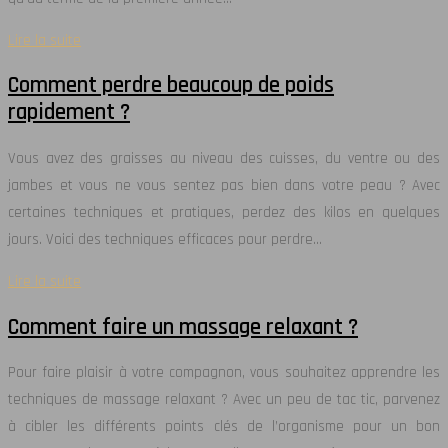
Lire la suite
Comment perdre beaucoup de poids
rapidement ?
Vous avez des graisses au niveau des cuisses, du ventre ou des
jambes et vous ne vous sentez pas bien dans votre peau ? Avec
certaines techniques et pratiques, perdez des kilos en quelques
jours. Voici des techniques efficaces pour perdre…
Lire la suite
Comment faire un massage relaxant ?
Pour faire plaisir à votre compagnon, vous souhaitez apprendre les
techniques de massage relaxant ? Avec un peu de tac tic, parvenez
à cibler les différents points clés de l’organisme pour un bon