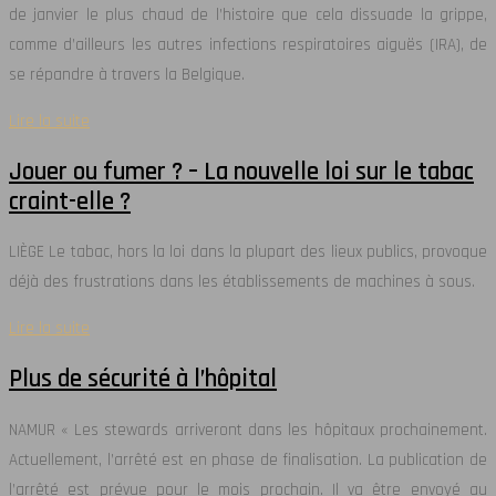
de janvier le plus chaud de l’histoire que cela dissuade la grippe,
comme d’ailleurs les autres infections respiratoires aiguës (IRA), de
se répandre à travers la Belgique.
Lire la suite
Jouer ou fumer ? – La nouvelle loi sur le tabac
craint-elle ?
LIÈGE Le tabac, hors la loi dans la plupart des lieux publics, provoque
déjà des frustrations dans les établissements de machines à sous.
Lire la suite
Plus de sécurité à l’hôpital
NAMUR « Les stewards arriveront dans les hôpitaux prochainement.
Actuellement, l’arrêté est en phase de finalisation. La publication de
l’arrêté est prévue pour le mois prochain. Il va être envoyé au