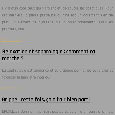
Il y a d’un côté ceux qui y croient et, de l’autre, les sceptiques. Pour
ces derniers, la pierre précieuse ou fine est un agrément, rien de
plus, un élément de bijouterie ou un objet ornemental. Pour les
premiers, une…
Lire la suite
Relaxation et sophrologie : comment ça
marche ?
La sophrologie est tendance et sa pratique permet de se relaxer et
favoriser le bien-être intérieur.
Lire la suite
Grippe : cette fois, ça a l’air bien parti
BRUXELLES Ben non : ce n’est pas parce qu’on a enregistré le mois