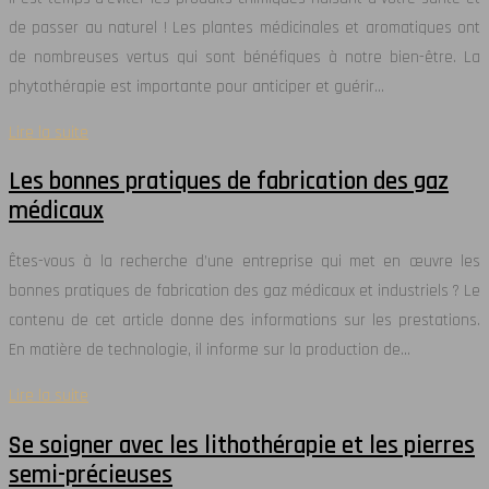
de passer au naturel ! Les plantes médicinales et aromatiques ont
de nombreuses vertus qui sont bénéfiques à notre bien-être. La
phytothérapie est importante pour anticiper et guérir…
Lire la suite
Les bonnes pratiques de fabrication des gaz
médicaux
Êtes-vous à la recherche d’une entreprise qui met en œuvre les
bonnes pratiques de fabrication des gaz médicaux et industriels ? Le
contenu de cet article donne des informations sur les prestations.
En matière de technologie, il informe sur la production de…
Lire la suite
Se soigner avec les lithothérapie et les pierres
semi-précieuses