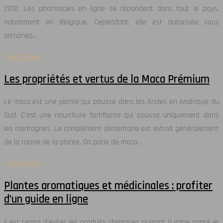
2012. Les pharmacies en ligne se répandent dans tout le pays,
notamment en Belgique. Cependant, elle est autorisée sous
certaines…
Lire la suite
Les propriétés et vertus de la Maca Prémium
Le maca est une plante qui pousse dans les Andes en Amérique du
Sud. C’est une nourriture fortifiante qui pousse uniquement dans
les montagnes. Le complément alimentaire est extrait généralement
de la racine de la plante. On parle de maca…
Lire la suite
Plantes aromatiques et médicinales : profiter
d’un guide en ligne
Il est temps d’éviter les produits chimiques nuisant à votre santé et