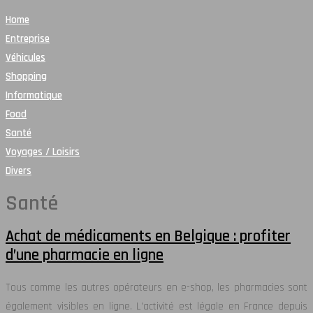
Home
Entreprise
Véhicules
Shopping
Informatique
Food
Santé
Voyages / Loisirs
Divers
Santé
Achat de médicaments en Belgique : profiter
d’une pharmacie en ligne
Tous comme les autres opérateurs en e-shop, les pharmacies sont
également visibles en ligne. L’activité est légale en France depuis