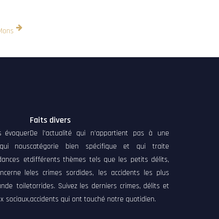
 Mons
Faits divers
ns évoquer
De l’actualité qui n’appartient pas à une
 qui nous
catégorie bien spécifique et qui traite
dances et
différents thèmes tels que les petits délits,
ncerne le
les crimes sordides, les accidents les plus
nde toile
torrides. Suivez les derniers crimes, délits et
x sociaux,
accidents qui ont touché notre quotidien.