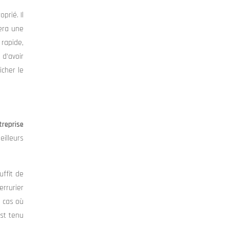
prié. Il
rera une
 rapide,
 d’avoir
icher le
treprise
illeurs
ffit de
errurier
e cas où
est tenu