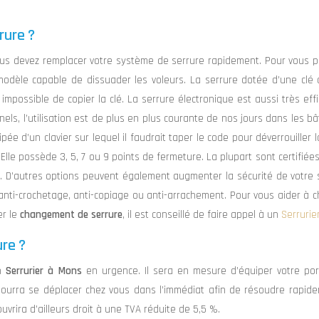
rure ?
vous devez remplacer votre système de serrure rapidement. Pour vous 
 modèle capable de dissuader les voleurs. La serrure dotée d’une clé
 impossible de copier la clé. La serrure électronique est aussi très effi
nels, l’utilisation est de plus en plus courante de nos jours dans les b
ée d’un clavier sur lequel il faudrait taper le code pour déverrouiller l
Elle possède 3, 5, 7 ou 9 points de fermeture. La plupart sont certifiée
er. D’autres options peuvent également augmenter la sécurité de votre 
nti-crochetage, anti-copiage ou anti-arrachement. Pour vous aider à ch
er le
changement de serrure
, il est conseillé de faire appel à un
Serrurie
ure ?
un
Serrurier à Mons
en urgence. Il sera en mesure d’équiper votre por
l pourra se déplacer chez vous dans l’immédiat afin de résoudre rapid
vrira d’ailleurs droit à une TVA réduite de 5,5 %.