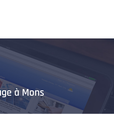
Food
Santé
Voyages / Loisirs
Divers
age à Mons