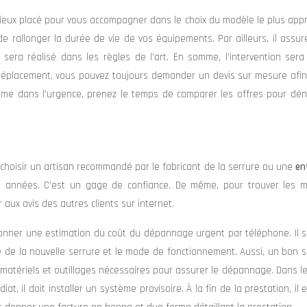
e mieux placé pour vous accompagner dans le choix du modèle le plus appro
e rallonger la durée de vie de vos équipements. Par ailleurs, il assu
sera réalisé dans les règles de l’art. En somme, l’intervention sera
t déplacement, vous pouvez toujours demander un devis sur mesure afin
même dans l’urgence, prenez le temps de comparer les offres pour dén
ux choisir un artisan recommandé par le fabricant de la serrure ou une
en
années. C’est un gage de confiance. De même, pour trouver les me
 aux avis des autres clients sur internet.
nner une estimation du coût du dépannage urgent par téléphone. Il su
ue de la nouvelle serrure et le mode de fonctionnement. Aussi, un bon s
 matériels et outillages nécessaires pour assurer le dépannage. Dans l
t, il doit installer un système provisoire. À la fin de la prestation, il 