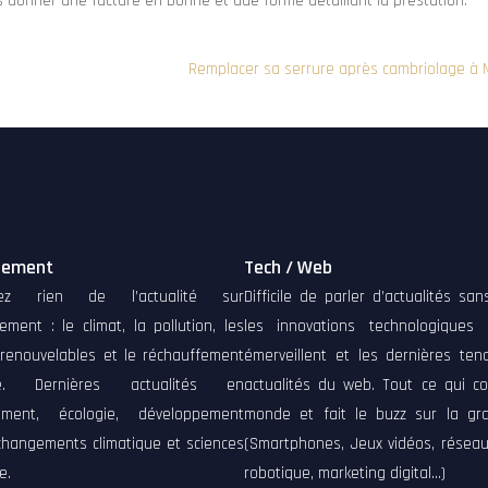
 donner une facture en bonne et due forme détaillant la prestation.
Remplacer sa serrure après cambriolage à
nement
Tech / Web
ez rien de l’actualité sur
Difficile de parler d’actualités sa
nement : le climat, la pollution, les
les innovations technologiques
 renouvelables et le réchauffement
émerveillent et les dernières ten
que. Dernières actualités en
actualités du web. Tout ce qui co
ement, écologie, développement
monde et fait le buzz sur la gra
changements climatique et sciences
(Smartphones, Jeux vidéos, réseau
e.
robotique, marketing digital…)