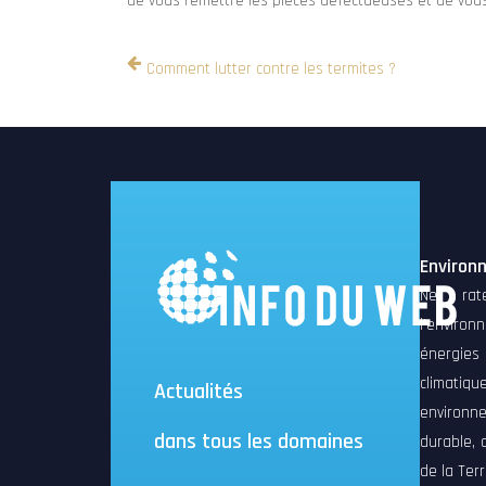
de vous remettre les pièces défectueuses et de vous
Comment lutter contre les termites ?
Environ
Ne rat
l’environ
énergies
climati
Actualités
environn
dans tous les domaines
durable, 
de la Terr