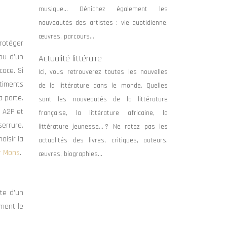
musique… Dénichez également les
nouveautés des artistes : vie quotidienne,
œuvres, parcours…
protéger
 ou d’un
Actualité littéraire
cace. Si
Ici, vous retrouverez toutes les nouvelles
âtiments
de la littérature dans le monde. Quelles
a porte.
sont les nouveautés de la littérature
s A2P et
française, la littérature africaine, la
serrure.
littérature jeunesse… ? Ne ratez pas les
oisir la
actualités des livres, critiques, auteurs,
r Mons
.
œuvres, biographies…
te d’un
ement le