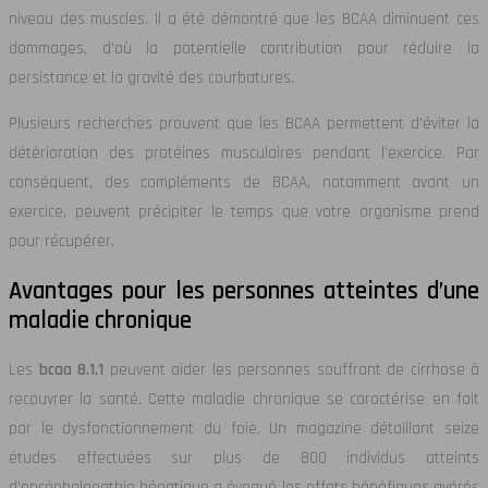
niveau des muscles. Il a été démontré que les BCAA diminuent ces
dommages, d’où la potentielle contribution pour réduire la
persistance et la gravité des courbatures.
Plusieurs recherches prouvent que les BCAA permettent d’éviter la
détérioration des protéines musculaires pendant l’exercice. Par
conséquent, des compléments de BCAA, notamment avant un
exercice, peuvent précipiter le temps que votre organisme prend
pour récupérer.
Avantages pour les personnes atteintes d’une
maladie chronique
Les
bcaa 8.1.1
peuvent aider les personnes souffrant de cirrhose à
recouvrer la santé. Cette maladie chronique se caractérise en fait
par le dysfonctionnement du foie. Un magazine détaillant seize
études effectuées sur plus de 800 individus atteints
d’encéphalopathie hépatique a évoqué les effets bénéfiques avérés