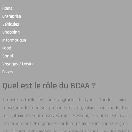
Home
Entreprise
Véhicules
Shopping
Informatique
Food
Santé
Voyages / Loisirs
Divers
Quel est le rôle du BCAA ?
Il existe actuellement une vingtaine de types d’acides aminés
constituant les diverses protéines de l’organisme humain. Neuf de
ces nutriments sont observés comme essentiels, autrement dit, ils
ne peuvent pas être générés par le corps mais sont apportés grâce
aux aliments qu’on mange. Sur les 9 acides aminés, il y a les acides