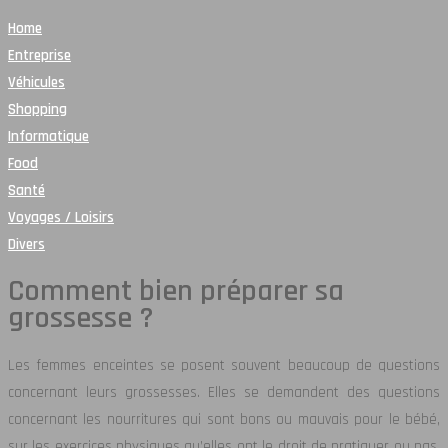
Home
Entreprise
Véhicules
Shopping
Informatique
Food
Santé
Voyages / Loisirs
Divers
Comment bien préparer sa
grossesse ?
Les femmes enceintes se posent souvent beaucoup de questions
concernant leurs grossesses. Elles se demandent des questions
concernant les nourritures qui sont bons ou mauvais pour le bébé,
sur les exercices physiques qu’elles ont le droit de pratiquer ou pas,