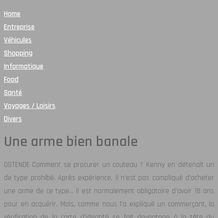
Home
Entreprise
Véhicules
Shopping
Informatique
Food
Santé
Voyages / Loisirs
Divers
Une arme bien banale
OSTENDE Comment se procurer un couteau ? Kenny en détenait un
de type prohibé. Après expérience, il n’est pas compliqué d’acheter
une arme de ce type…
Il est normalement obligatoire d’avoir 18 ans
pour en acquérir. Mais, comme nous l’a expliqué un commerçant, la
vérification de la carte d’identité se fait davantage à la tête du