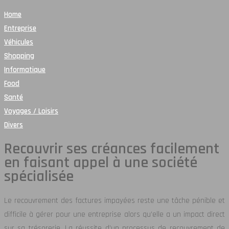
Home
Entreprise
Véhicules
Shopping
Informatique
Food
Santé
Voyages / Loisirs
Divers
Recouvrir ses créances facilement
en faisant appel à une société
spécialisée
Le recouvrement des factures impayées reste une tâche pénible et
difficile à gérer pour une entreprise alors qu’elle a un impact direct
sur sa trésorerie. La réussite d’un processus de recouvrement de