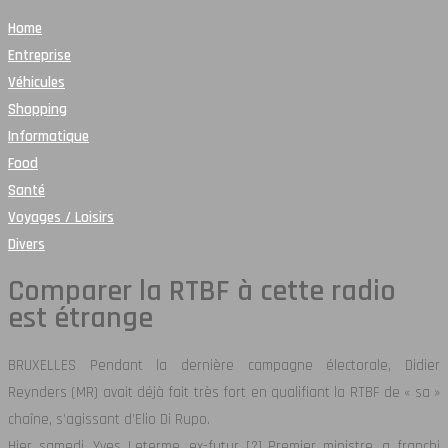
Home
Entreprise
Véhicules
Shopping
Informatique
Food
Santé
Voyages / Loisirs
Divers
Comparer la RTBF à cette radio
est étrange
BRUXELLES Pendant la dernière campagne électorale, Didier
Reynders (MR) avait déjà fait très fort en qualifiant la RTBF de « sa »
chaîne, s’agissant d’Elio Di Rupo.
Hier samedi, Yves Leterme, ex-futur [?] Premier ministre, a franchi