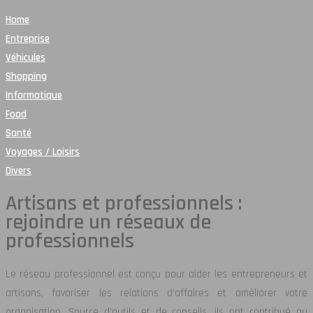
Home
Entreprise
Véhicules
Shopping
Informatique
Food
Santé
Voyages / Loisirs
Divers
Artisans et professionnels :
rejoindre un réseaux de
professionnels
Le réseau professionnel est conçu pour aider les entrepreneurs et
artisans, favoriser les relations d’affaires et améliorer votre
organisation. Source d’outils et de conseils, ils ont contribué au