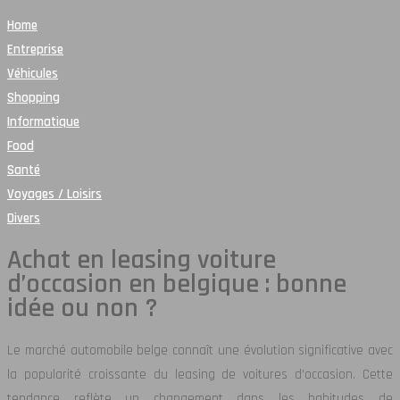
Home
Entreprise
Véhicules
Shopping
Informatique
Food
Santé
Voyages / Loisirs
Divers
Achat en leasing voiture
d’occasion en belgique : bonne
idée ou non ?
Le marché automobile belge connaît une évolution significative avec
la popularité croissante du leasing de voitures d’occasion. Cette
tendance reflète un changement dans les habitudes de