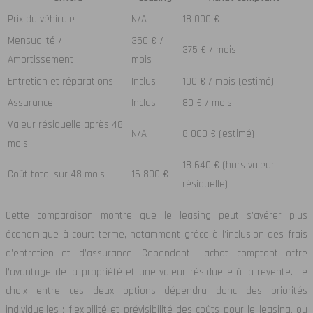
Prix du véhicule
N/A
18 000 €
Mensualité /
350 € /
375 € / mois
Amortissement
mois
Entretien et réparations
Inclus
100 € / mois (estimé)
Assurance
Inclus
80 € / mois
Valeur résiduelle après 48
N/A
8 000 € (estimé)
mois
18 640 € (hors valeur
Coût total sur 48 mois
16 800 €
résiduelle)
Cette comparaison montre que le leasing peut s’avérer plus
économique à court terme, notamment grâce à l’inclusion des frais
d’entretien et d’assurance. Cependant, l’achat comptant offre
l’avantage de la propriété et une valeur résiduelle à la revente. Le
choix entre ces deux options dépendra donc des priorités
individuelles : flexibilité et prévisibilité des coûts pour le leasing, ou