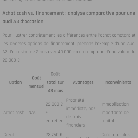
Achat cash vs. financement : analyse comparative pour une
audi A3 d’occasion
Pour illustrer concrètement les différences entre l’achat comptant et
les diverses options de financement, prenons l’exemple d’une Audi
A3 d’occasion de 2 ans avec 40 000 km au compteur, d’une valeur de
22 000 €.
Coût
Coût
Option
total sur
Avantages
Inconvénients
mensuel
48 mois
Propriété
22 000 €
Immobilisation
immédiate, pas
Achat cash
N/A
+
importante de
de frais
entretien
capital
financiers
Crédit
23 760 €
Coût total plus