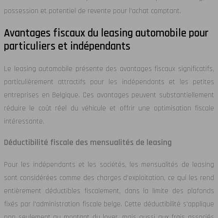
possession et potentiel de revente pour l’achat comptant.
Avantages fiscaux du leasing automobile pour
particuliers et indépendants
Le leasing automobile présente des avantages fiscaux significatifs,
particulièrement attractifs pour les indépendants et les petites
entreprises en Belgique. Ces avantages peuvent substantiellement
réduire le coût réel du véhicule et offrir une optimisation fiscale
intéressante.
Déductibilité fiscale des mensualités de leasing
Pour les indépendants et les sociétés, les mensualités de leasing
sont considérées comme des charges d’exploitation, ce qui les rend
entièrement déductibles fiscalement, dans la limite des plafonds
fixés par l’administration fiscale belge. Cette déductibilité s’applique
non seulement au montant du loyer, mais aussi aux frais associés