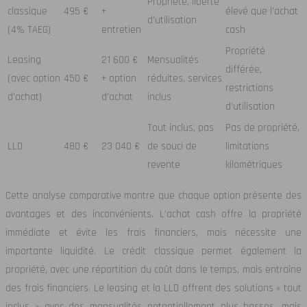
Propriété, liberté
classique
495 €
+
élevé que l’achat
d’utilisation
(4% TAEG)
entretien
cash
Propriété
Leasing
21 600 €
Mensualités
différée,
(avec option
450 €
+ option
réduites, services
restrictions
d’achat)
d’achat
inclus
d’utilisation
Tout inclus, pas
Pas de propriété,
LLD
480 €
23 040 €
de souci de
limitations
revente
kilométriques
Cette analyse comparative montre que chaque option présente des
avantages et des inconvénients. L’achat cash offre la propriété
immédiate et évite les frais financiers, mais nécessite une
importante liquidité. Le crédit classique permet également la
propriété, avec une répartition du coût dans le temps, mais entraîne
des frais financiers. Le leasing et la LLD offrent des solutions « tout
inclus » avec des mensualités potentiellement plus basses, mais