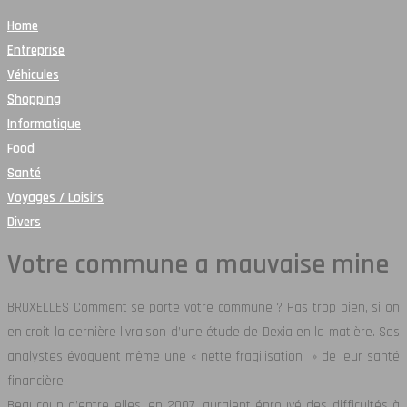
Home
Entreprise
Véhicules
Shopping
Informatique
Food
Santé
Voyages / Loisirs
Divers
Votre commune a mauvaise mine
BRUXELLES Comment se porte votre commune ? Pas trop bien, si on
en croit la dernière livraison d’une étude de Dexia en la matière. Ses
analystes évoquent même une « nette fragilisation » de leur santé
financière.
Beaucoup d’entre elles, en 2007, auraient éprouvé des difficultés à