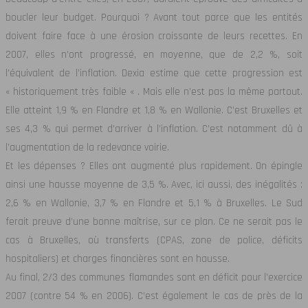
boucler leur budget. Pourquoi ? Avant tout parce que les entités
doivent faire face à une érosion croissante de leurs recettes.
En
2007, elles n’ont progressé, en moyenne, que de 2,2 %, soit
l’équivalent de l’inflation. Dexia estime que cette progression est
« historiquement très faible « . Mais elle n’est pas la même partout.
Elle atteint 1,9 % en Flandre et 1,8 % en Wallonie. C’est Bruxelles et
ses 4,3 % qui permet d’arriver à l’inflation. C’est notamment dû à
l’augmentation de la redevance voirie.
Et les dépenses ? Elles ont augmenté plus rapidement. On épingle
ainsi une hausse moyenne de 3,5 %. Avec, ici aussi, des inégalités :
2,6 % en Wallonie, 3,7 % en Flandre et 5,1 % à Bruxelles. Le Sud
ferait preuve d’une bonne maîtrise, sur ce plan. Ce ne serait pas le
cas à Bruxelles, où transferts (CPAS, zone de police, déficits
hospitaliers) et charges financières sont en hausse.
Au final, 2/3 des communes flamandes sont en déficit pour l’exercice
2007 (contre 54 % en 2006). C’est également le cas de près de la