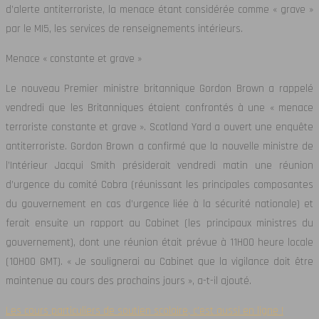
d’alerte antiterroriste, la menace étant considérée comme « grave »
par le MI5, les services de renseignements intérieurs.
Menace « constante et grave »
Le nouveau Premier ministre britannique Gordon Brown a rappelé
vendredi que les Britanniques étaient confrontés à une « menace
terroriste constante et grave ». Scotland Yard a ouvert une enquête
antiterroriste. Gordon Brown a confirmé que la nouvelle ministre de
l’Intérieur Jacqui Smith présiderait vendredi matin une réunion
d’urgence du comité Cobra (réunissant les principales composantes
du gouvernement en cas d’urgence liée à la sécurité nationale) et
ferait ensuite un rapport au Cabinet (les principaux ministres du
gouvernement), dont une réunion était prévue à 11H00 heure locale
(10H00 GMT). « Je soulignerai au Cabinet que la vigilance doit être
maintenue au cours des prochains jours », a-t-il ajouté.
Les cours particuliers de soutien scolaire, c’est aussi en ligne !