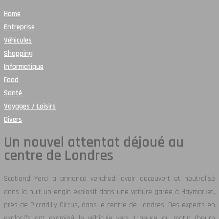
Home
Entreprise
Véhicules
Shopping
Informatique
Food
Santé
Voyages / Loisirs
Divers
Un nouvel attentat déjoué au
centre de Londres
Scotland Yard a annoncé vendredi avoir découvert et neutralisé
dans la nuit un engin explosif dans une voiture garée à Haymarket,
près de Piccadilly Circus, dans le centre de Londres. Des experts en
explosifs ont examiné le véhicule vers 1 heure du matin (heure