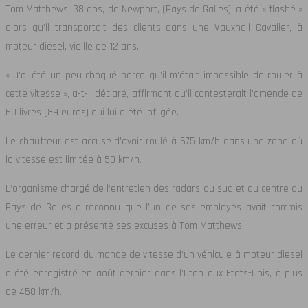
Tom Matthews, 38 ans, de Newport, (Pays de Galles), a été « flashé »
alors qu’il transportait des clients dans une Vauxhall Cavalier, à
moteur diesel, vieille de 12 ans…
« J’ai été un peu choqué parce qu’il m’était impossible de rouler à
cette vitesse », a-t-il déclaré, affirmant qu’il contesterait l’amende de
60 livres (89 euros) qui lui a été infligée.
Le chauffeur est accusé d’avoir roulé à 675 km/h dans une zone où
la vitesse est limitée à 50 km/h.
L’organisme chargé de l’entretien des radars du sud et du centre du
Pays de Galles a reconnu que l’un de ses employés avait commis
une erreur et a présenté ses excuses à Tom Matthews.
Le dernier record du monde de vitesse d’un véhicule à moteur diesel
a été enregistré en août dernier dans l’Utah aux Etats-Unis, à plus
de 450 km/h.