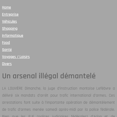
Home
Entreprise
Véhicules
Shopping
Informatique
Food
Santé
Voyages / Loisirs
Divers
Un arsenal illégal démantelé
LA LOUVIÈRE Dimanche, la juge d’instruction montoise Lefèbvre a
délivré six mandats d’arrêt pour trafic international d’armes. Ces
arrestations font suite à l’importante opération de démantèlement
de trafic d’armes menée samedi après-midi par la police fédérale.
Bien que les PJF (polices judiciaires fédérales) d’Arlon et de