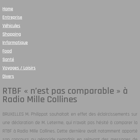
Home
Entreprise
Véhicules
Shopping
Informatique
Food
Santé
Voyages / Loisirs
Divers
RTBF « n’est pas comparable » à
Radio Mille Collines
BRUXELLES M. Philippot souhaitait en effet des éclaircissements sur
une déclaration de M. Leterme, qui n’avait pas hésité à comparer la
RTBF à Radio Mille Collines. Cette dernière avait notamment apporté
son concours au génocide rwandais en relayant des messages de