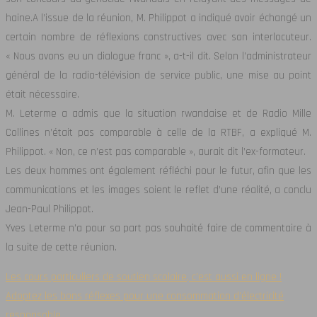
haine.
A l’issue de la réunion, M. Philippot a indiqué avoir échangé un
certain nombre de réflexions constructives avec son interlocuteur.
« Nous avons eu un dialogue franc », a-t-il dit. Selon l’administrateur
général de la radio-télévision de service public, une mise au point
était nécessaire.
M. Leterme a admis que la situation rwandaise et de Radio Mille
Collines n’était pas comparable à celle de la RTBF, a expliqué M.
Philippot. « Non, ce n’est pas comparable », aurait dit l’ex-formateur.
Les deux hommes ont également réfléchi pour le futur, afin que les
communications et les images soient le reflet d’une réalité, a conclu
Jean-Paul Philippot.
Yves Leterme n’a pour sa part pas souhaité faire de commentaire à
la suite de cette réunion.
Les cours particuliers de soutien scolaire, c’est aussi en ligne !
Adoptez les bons réflexes pour une consommation d’électricité
responsable