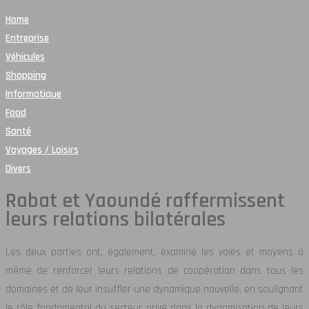
Home
Entreprise
Véhicules
Shopping
Informatique
Food
Santé
Voyages / Loisirs
Divers
Rabat et Yaoundé raffermissent
leurs relations bilatérales
Les deux parties ont, également, examiné les voies et moyens à
même de renforcer leurs relations de coopération dans tous les
domaines et de leur insuffler une dynamique nouvelle, en soulignant
le rôle fondamental du secteur privé dans la dynamisation de leurs