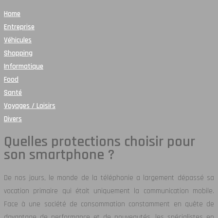
Home
Entreprise
Véhicules
Shopping
Informatique
Food
Santé
Voyages / Loisirs
Divers
Quelles protections choisir pour
son smartphone ?
De nos jours, le monde de la téléphonie a largement dépassé sa
vocation primaire qui était uniquement la communication mobile.
Face à une société de consommation constamment en quête de
davantage de performance et de nouveautés, les spécialistes en