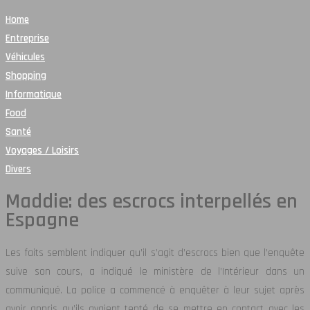
Home
Entreprise
Véhicules
Shopping
Informatique
Food
Santé
Voyages / Loisirs
Divers
Maddie: des escrocs interpellés en
Espagne
Les faits semblent indiquer qu’il s’agit d’escrocs bien que l’enquête
suive son cours, a indiqué le ministère de l’Intérieur dans un
communiqué. La police a commencé à enquêter à leur sujet après
avoir appris qu’ils avaient tenté de se mettre en contact avec les