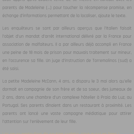
parents de Madeleine (…) pour toucher la récompense promise, en
échange d’informations permettant de la localiser, ajoute le texte.
Les enquêteurs se sont par ailleurs aperçus que l’Italien faisait
l’objet d’un mandat d’arrêt international délivré par la France pour
association de malfaiteurs. Il a par ailleurs déjà accompli en France
une peine de 18 mois de prison pour mauvais traitement sur mineur,
en l’occurence sa fille. Un juge d’instruction de Torremolinos (sud) a
été saisi.
La petite Madeleine McCann, 4 ans, a disparu le 3 mai alors qu’elle
dormait en compagnie de son frère et de sa soeur, des jumeaux de
2 ans, dans une chambre d’un complexe hôtelier à Praia da Luz, au
Portugal. Ses parents dînaient dans un restaurant à proximité. Les
parents ont lancé une vaste campagne médiatique pour attirer
l’attention sur l’enlèvement de leur fille.