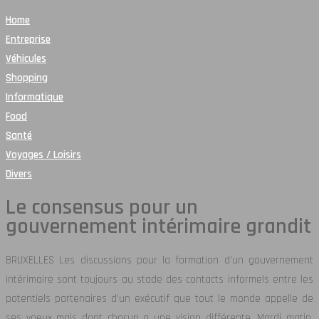
Home
Entreprise
Véhicules
Shopping
Informatique
Food
Santé
Voyages / Loisirs
Divers
Le consensus pour un
gouvernement intérimaire grandit
BRUXELLES Les discussions pour la formation d’un gouvernement
intérimaire sont toujours au stade des contacts informels entre les
potentiels partenaires d’un exécutif que tout le monde appelle de
ses voeux mais dont chacun a une vision différente. Mardi matin,