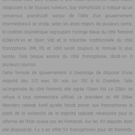
réagissant à de fausses rumeurs, Guy Verhofstadt a indiqué qu’un
consensus grandissait autour de l’idée d’un gouvernement
intermédiaire.
A ce stade, selon les états-majors de plusieurs partis,
la coalition asymétrique regroupant l’orange bleue du côté flamand
(CD&V;/N-VA et Open Vld) et la tripartite traditionnelle du côté
francophone (MR, PS et cdH) serait toujours la formule la plus
testée. Cela bloque encore du côté francophone, disait-on à
plusieurs sources.
Cette formule de gouvernement a l’avantage de disposer d’une
majorité des 2/3 avec 101 voix sur 150 à la Chambre. Telle
qu’organisée du côté flamand, elle agrée l’Open Vld. Le CD&V; se
refuse à tout commentaire officiel. Le président du MR Didier
Reynders relevait lundi qu’elle faisait porter aux francophones le
poids de la recherche de la majorité spéciale nécessaire pour la
réforme de l’Etat voulue par les Flamands. Sur les 101 députés dont
elle disposerait, il y a en effet 53 francophones pour 48 flamands.