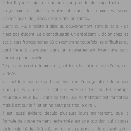
Didier Reynders ajoutait que pour son parti le plus important est le
programme et plus spécialement dans les domaines socio-
économiques, de justice, de sécurité, de santé….
Quant au PS, il hésite à aller au gouvernement sans le sp.a. « Ce
n’est pas évident. Cela constituerait un précédent », dit-on chez les
socialistes francophones où on comprend toutefois les difficultés du
parti frère à s’engager dans un gouvernement intérimaire sans
garantie pour l’avenir.
De plus, dans cette formule asymétrique, la majorité reste l’otage de
la N-VA.
« Il faut le temps aux partis qui voulaient l’orange bleue de panser
leurs plaies », disait le matin le vice-président du PS, Philippe
Moureaux. Pour lui, « dans sa tête, Guy Verhofstadt est formateur
mais il est sur le fil et on ne peut pas trop le dire ».
Il est aussi évident, depuis plusieurs jours maintenant, que la
formule de gouvernement recherchée est une coalition qui dispose
de la majorité des 2/3. « Qu’on l’aime ou pas mais il faut savoir qu’on