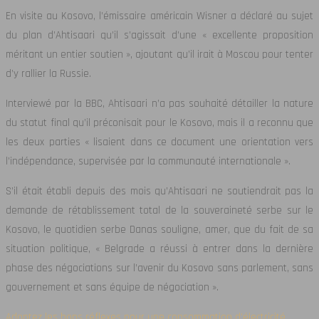
En visite au Kosovo, l’émissaire américain Wisner a déclaré au sujet
du plan d’Ahtisaari qu’il s’agissait d’une « excellente proposition
méritant un entier soutien », ajoutant qu’il irait à Moscou pour tenter
d’y rallier la Russie.
Interviewé par la BBC, Ahtisaari n’a pas souhaité détailler la nature
du statut final qu’il préconisait pour le Kosovo, mais il a reconnu que
les deux parties « lisaient dans ce document une orientation vers
l’indépendance, supervisée par la communauté internationale ».
S’il était établi depuis des mois qu’Ahtisaari ne soutiendrait pas la
demande de rétablissement total de la souveraineté serbe sur le
Kosovo, le quotidien serbe Danas souligne, amer, que du fait de sa
situation politique, « Belgrade a réussi à entrer dans la dernière
phase des négociations sur l’avenir du Kosovo sans parlement, sans
gouvernement et sans équipe de négociation ».
Adoptez les bons réflexes pour une consommation d’électricité