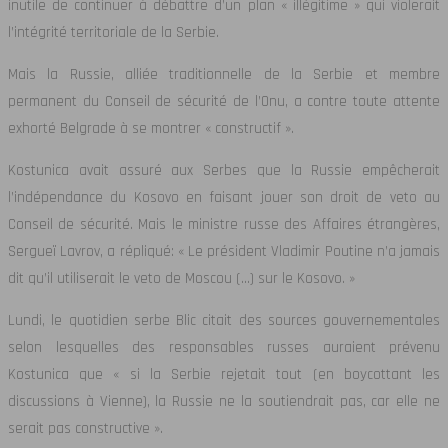
inutile de continuer à débattre d’un plan « illégitime » qui violerait
l’intégrité territoriale de la Serbie.
Mais la Russie, alliée traditionnelle de la Serbie et membre
permanent du Conseil de sécurité de l’Onu, a contre toute attente
exhorté Belgrade à se montrer « constructif ».
Kostunica avait assuré aux Serbes que la Russie empêcherait
l’indépendance du Kosovo en faisant jouer son droit de veto au
Conseil de sécurité. Mais le ministre russe des Affaires étrangères,
Sergueï Lavrov, a répliqué: « Le président Vladimir Poutine n’a jamais
dit qu’il utiliserait le veto de Moscou (…) sur le Kosovo. »
Lundi, le quotidien serbe Blic citait des sources gouvernementales
selon lesquelles des responsables russes auraient prévenu
Kostunica que « si la Serbie rejetait tout (en boycottant les
discussions à Vienne), la Russie ne la soutiendrait pas, car elle ne
serait pas constructive ».