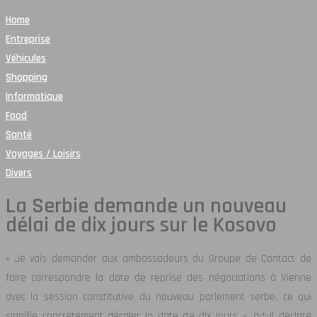
Home
Entreprise
Véhicules
Shopping
Informatique
Food
Santé
Voyages / Loisirs
Divers
La Serbie demande un nouveau
délai de dix jours sur le Kosovo
« Je vais demander aux ambassadeurs du Groupe de Contact de
faire correspondre la date de reprise des négociations à Vienne
avec la session constitutive du nouveau parlement serbe, ce qui
signifie concrètement décaler la date de dix jours », a-t-il déclaré