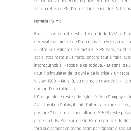
solutionner. Il bénéficie d’appuis extérieurs discre
sur un refus du PS d’entrer dans le jeu des 2/3 sa
Formule PS-MR
Bref, le pas de côté est attendu de la NV-A, à l’i
nécessité de mettre de l’eau dans son vin « , croit 
« Entre ses volontés de mettre le PS hors-jeu et de 
socialistes reste plus forte, encore faut-il faire av
incontournable » rappelle ce cacique. « Et sans la NV
Faut-il s’inquiéter de la durée de la crise ? On res
VIII, en 1988. « Mais là, au moins, on négociait « , c
autour d’une table… »
L’Orange bleue reste privilégiée. M. Van Rompuy a d
Avec l’aval du Palais, il doit d’ailleurs explorer les
perdure ? Le retour d’une alliance MR-PS reste possib
place du CDH. Pas sûr que le PS acceptera si facile
fera si aisément ce grand écart par rapport à ses 10