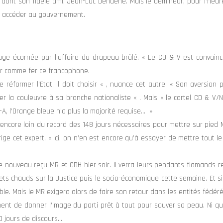
ts, dont son fidèle ami, Jean-Luc Dehaene. Mais le démineur, pour l’heur
ns accéder au gouvernement.
mage écornée par l’affaire du drapeau brûlé. « Le CD & V est convain
dur comme fer ce francophone.
réformer l’Etat, il doit choisir « , nuance cet autre. « Son aversion 
aler la couleuvre à sa branche nationaliste « . Mais « le cartel CD & V/
-A, l’Orange bleue n’a plus la majorité requise… »
te encore loin du record des 148 jours nécessaires pour mettre sur pied
orrige cet expert. « Ici, on n’en est encore qu’à essayer de mettre tout 
e nouveau reçu MR et CDH hier soir. Il verra leurs pendants flamands c
 sujets chauds sur la Justice puis le socio-économique cette semaine. Et si
le. Mais le MR exigera alors de faire son retour dans les entités fédéré
ment de donner l’image du parti prêt à tout pour sauver sa peau. Ni q
0 jours de discours…