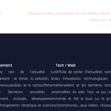
n
Pourquoi l’acide hyaluronique est-il la solution idéale
combler les ri
nement
Tech / Web
ez rien de l’actualité sur
Difficile de parler d’actualités sa
nement : le climat, la pollution, les
les innovations technologiques
 renouvelables et le réchauffement
émerveillent et les dernières ten
que. Dernières actualités en
actualités du web. Tout ce qui co
ement, écologie, développement
monde et fait le buzz sur la gra
changements climatique et sciences
(Smartphones, Jeux vidéos, réseau