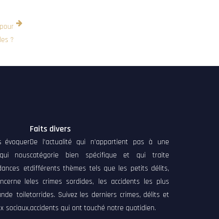
 pour
des ?
Faits divers
ns évoquer
De l’actualité qui n’appartient pas à une
 qui nous
catégorie bien spécifique et qui traite
dances et
différents thèmes tels que les petits délits,
ncerne le
les crimes sordides, les accidents les plus
nde toile
torrides. Suivez les derniers crimes, délits et
x sociaux,
accidents qui ont touché notre quotidien.