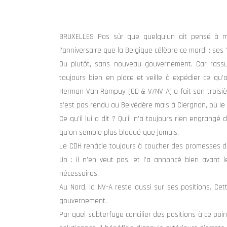
BRUXELLES Pas sûr que quelqu’un ait pensé à me
l’anniversaire que la Belgique célèbre ce mardi : se
Ou plutôt, sans nouveau gouvernement. Car rassu
toujours bien en place et veille à expédier ce qu’
Herman Van Rompuy (CD & V/NV-A) a fait son troisième
s’est pas rendu au Belvédère mais à Ciergnon, où le
Ce qu’il lui a dit ? Qu’il n’a toujours rien engrangé
qu’on semble plus bloqué que jamais.
Le CDH renâcle toujours à coucher des promesses de
Un : il n’en veut pas, et l’a annoncé bien avant 
nécessaires.
Au Nord, la NV-A reste aussi sur ses positions. Cett
gouvernement.
Par quel subterfuge concilier des positions à ce p