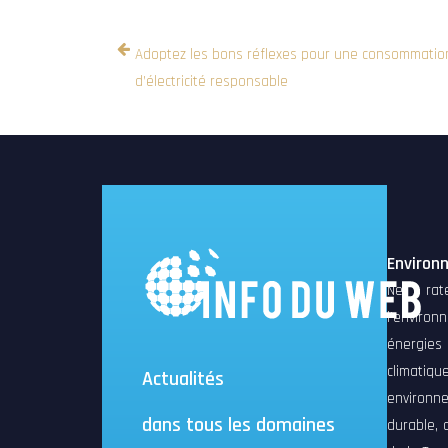
Adoptez les bons réflexes pour une consommatio
d’électricité responsable
Environ
Ne rat
l’environ
énergies
climati
Actualités
environn
dans tous les domaines
durable, 