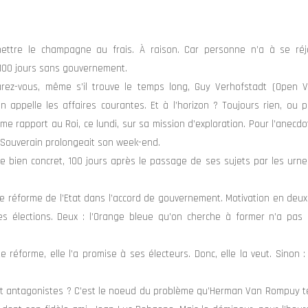
ttre le champagne au frais. À raison. Car personne n’a à se réj
s 100 jours sans gouvernement.
rez-vous, même s’il trouve le temps long, Guy Verhofstadt (Open V
on appelle les affaires courantes.
Et à l’horizon ? Toujours rien, ou 
 rapport au Roi, ce lundi, sur sa mission d’exploration. Pour l’anecdot
 Souverain prolongeait son week-end.
 de bien concret, 100 jours après le passage de ses sujets par les urnes
 réforme de l’Etat dans l’accord de gouvernement. Motivation en deux
les élections. Deux : l’Orange bleue qu’on cherche à former n’a pas 
e réforme, elle l’a promise à ses électeurs. Donc, elle la veut. Sinon 
oint antagonistes ? C’est le noeud du problème qu’Herman Van Rompuy 