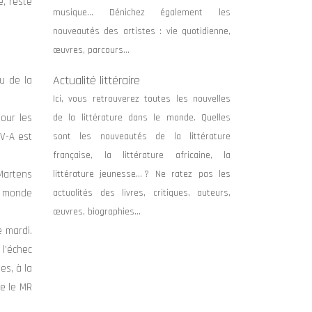
e, reste
musique… Dénichez également les
nouveautés des artistes : vie quotidienne,
œuvres, parcours…
Actualité littéraire
cu de la
Ici, vous retrouverez toutes les nouvelles
pour les
de la littérature dans le monde. Quelles
NV-A est
sont les nouveautés de la littérature
française, la littérature africaine, la
 Martens
littérature jeunesse… ? Ne ratez pas les
le monde
actualités des livres, critiques, auteurs,
œuvres, biographies…
e mardi.
 l’échec
es, à la
ue le MR