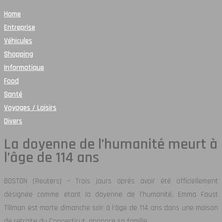
Home
Entreprise
Véhicules
Shopping
Informatique
Food
Santé
Voyages / Loisirs
Divers
La doyenne de l’humanité meurt à
l’âge de 114 ans
BOSTON (Reuters) – Trois jours après avoir été officiellement
désignée comme étant la doyenne de l’humanité, Emma Faust
Tillman est morte dimanche soir à l’âge de 114 ans dans une maison
de retraite du Connecticut, annonce sa famille.