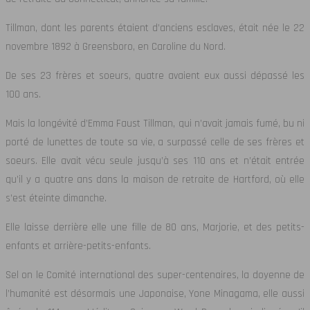
Tillman, dont les parents étaient d’anciens esclaves, était née le 22
novembre 1892 à Greensboro, en Caroline du Nord.
De ses 23 frères et soeurs, quatre avaient eux aussi dépassé les
100 ans.
Mais la longévité d’Emma Faust Tillman, qui n’avait jamais fumé, bu ni
porté de lunettes de toute sa vie, a surpassé celle de ses frères et
soeurs. Elle avait vécu seule jusqu’à ses 110 ans et n’était entrée
qu’il y a quatre ans dans la maison de retraite de Hartford, où elle
s’est éteinte dimanche.
Elle laisse derrière elle une fille de 80 ans, Marjorie, et des petits-
enfants et arrière-petits-enfants.
Sel on le Comité international des super-centenaires, la doyenne de
l’humanité est désormais une Japonaise, Yone Minagama, elle aussi