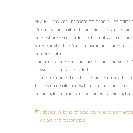
ANVERS Hans Van Themsche est debout. Les mains tan
n’est plus que l’ombre de lui-même, à savoir le skin
qui s’est passé ce jour-là. C’est terrible. Je me rends
sorry, sorry! » Hans Van Themsche parle aussi de la
oublier » , dit-il.
L’accusé évoque son parcours scolaire, parsemé d
classe. Il dit en avoir souffert.
Et puis les armes. La table de pièces à conviction 
factices ou démilitarisées. Ou encore un couteau sur
Ce matin, les témoins vont se succéder. Demain, l’uni
Adoptez les bons réflexes pour une consommatio
d’électricité responsable