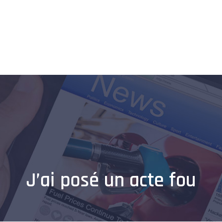
Home
Entreprise
Véhicules
Shopping
Informatique
J’ai posé un acte fou