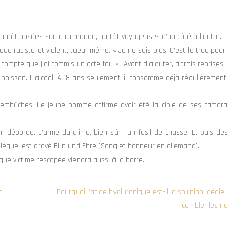
tôt posées sur la rambarde, tantôt voyageuses d’un côté à l’autre. L
head raciste et violent, tueur même.
« Je ne sais plus. C’est le trou pour
 compte que j’ai commis un acte fou » . Avant d’ajouter, à trois reprises: 
 boisson. L’alcool. À 18 ans seulement, il consomme déjà régulièrement
’embûches. Le jeune homme affirme avoir été la cible de ses camar
en déborde. L’arme du crime, bien sûr : un fusil de chasse. Et puis d
 lequel est gravé Blut und Ehre (Sang et honneur en allemand).
que victime rescapée viendra aussi à la barre.
n
Pourquoi l’acide hyaluronique est-il la solution idéale
combler les ri