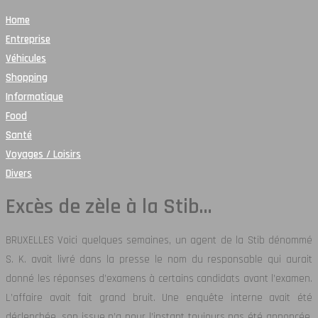
Home
Entreprise
Véhicules
Shopping
Informatique
Food
Santé
Voyages / Loisirs
Divers
Excès de zèle à la Stib…
BRUXELLES Voici quelques semaines, un agent de la Stib dénommé
S. K. avait livré dans la presse le nom du responsable qui aurait
donné les réponses d’examens à certains candidats avant l’examen.
L’affaire avait fait grand bruit. Une enquête interne avait été
déclenchée, son issue n’a pour l’instant toujours pas été annoncée.