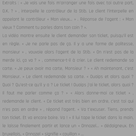
Extraits : « Je vais une fois m’arranger une fois avec toi autre part,
O.K. ? » , interpelle le contrôleur de la Stib. Le client l’interpelle en
appelant le contrôleur « Mon vieux… » . Réponse de l’agent : « Mon
vieux ? Comment tu parles dans ton coin ? ».
La vidéo montre ensuite le client demander son ticket, puisqu’il est
en règle. « Je ne parle pas de ça. Il y a une forme de politesse,
monsieur » , vouvoie alors l’agent de la Stib. « On n’est pas de la
merde ici, ça va ? » , commence-t-il à crier. Le client redemande sa
carte. « Je peux avoir ma carte, Monsieur ? » « Ah maintenant, c’est
Monsieur. » Le client redemande sa carte. « Ouaips et alors quoi ?
Quoi ? Qu’est-ce qu’il y a ? Le ticket ! Ouaips j’ai le ticket, alors quoi ?
Il faut me parler comme ça ? » « Alors donne-moi ce ticket » ,
redemande le client. « Ce ticket est très bien en ordre, c’est toi qui
n’es pas en ordre » , répond l’agent. « Va t’excuser. Tiens, prends
ton ticket. Et va encore boire. Va ! » Il lui tape le ticket dans la main,
le laisse finalement partir et lance un « Onnozel… » dédaigneux. En
bruxellois, « Onnozel » signifie « couillon » …