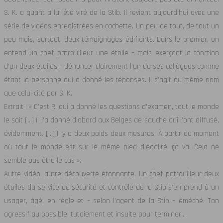
S. K. a quant à lui été viré de la Stib.
Il revient aujourd’hui avec une
série de vidéos enregistrées en cachette. Un peu de tout, de tout un
peu mais, surtout, deux témoignages édifiants. Dans le premier, on
entend un chef patrouilleur une étoile – mais exerçant la fonction
d’un deux étoiles – dénoncer clairement l’un de ses collègues comme
étant la personne qui a donné les réponses. Il s’agit du même nom
que celui cité par S. K.
Extrait : « C’est R. qui a donné les questions d’examen, tout le monde
le sait […] Il l’a donné d’abord aux Belges de souche qui l’ont diffusé,
évidemment. […] Il y a deux poids deux mesures. À partir du moment
où tout le monde est sur le même pied d’égalité, ça va. Cela ne
semble pas être le cas ».
Autre vidéo, autre découverte étonnante. Un chef patrouilleur deux
étoiles du service de sécurité et contrôle de la Stib s’en prend à un
usager, âgé, en règle et – selon l’agent de la Stib – éméché. Ton
agressif au possible, tutoiement et insulte pour terminer…