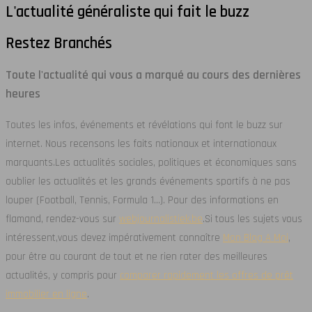
L'actualité généraliste qui fait le buzz
Restez Branchés
Toute l'actualité qui vous a marqué au cours des dernières
heures
Toutes les infos, événements et révélations qui font le buzz sur
internet. Nous recensons les faits nationaux et internationaux
marquants.
Les actualités sociales, politiques et économiques sans
oublier les actualités et les grands événements sportifs à ne pas
louper (Football, Tennis, Formula 1…). Pour des informations en
flamand, rendez-vous sur
webjournalistiek.be
.
Si tous les sujets vous
intéressent,vous devez impérativement connaître
Mon Blog A Moi
,
pour être au courant de tout et ne rien rater des meilleures
actualités, y compris pour
comparer rapidement les offres de prêt
immobilier en ligne
.