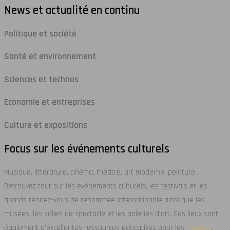
News et actualité
en continu
Politique et société
Santé et environnement
Sciences et technos
Economie et entreprises
Culture et expositions
Focus sur
les événements culturels
Musique, littérature, cinéma, théâtre, art moderne, peinture…
Retrouvez tout sur les événements culturels, les festivals et les
grands rendez-vous de renommée internationale ainsi que les
musées, les salles de spectacle et les galeries d’art. Ces lieux sont
également d’excellentes ressources éducatives pour les
lycéens
.