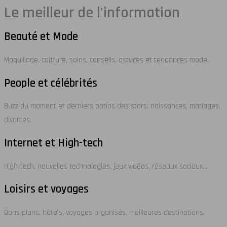
Le meilleur de l'information
Beauté et Mode
Maquillage, coiffure, soins, conseils, astuces et tendances mode.
People et célébrités
Buzz du moment et derniers potins des stars: naissances, mariages,
divorces.
Internet et High-tech
High-tech, nouvelles technologies, jeux vidéos, réseaux sociaux…
Loisirs et voyages
Bons plans, hôtels, voyages organisés, meilleures destinations.